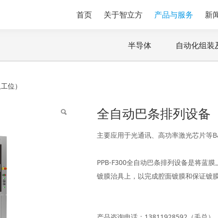
首页
关于智立方
产品与服务
新
半导体
自动化组装
（双工位）
双工位）
全自动巴条排列设备
主要应用于光通讯、高功率激光芯片等B
PPB-F300全自动巴条排列设备是将蓝膜
镀膜治具上，以完成腔面镀膜和保证镀膜精度
产品咨询电话：13811928592（毛总）