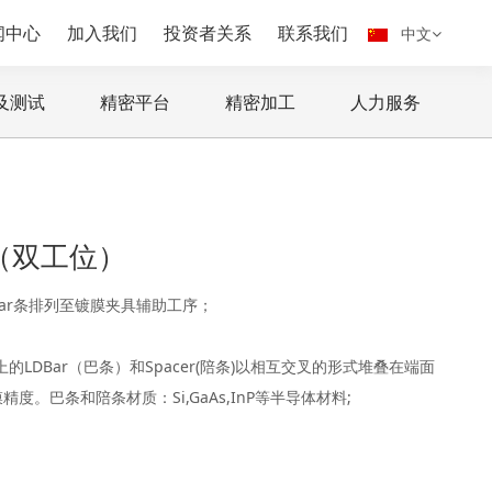
闻中心
加入我们
投资者关系
联系我们
中文
及测试
精密平台
精密加工
人力服务
（双工位）
ar条排列至镀膜夹具辅助工序；
上的LDBar（巴条）和Spacer(陪条)以相互交叉的形式堆叠在端面
。巴条和陪条材质：Si,GaAs,InP等半导体材料;